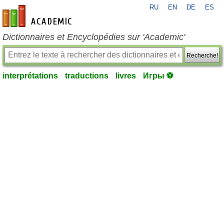
RU
EN
DE
ES
fr-academic.com
Dictionnaires et Encyclopédies sur 'Academic'
Recherche!
interprétations
traductions
livres
Игры ⚽