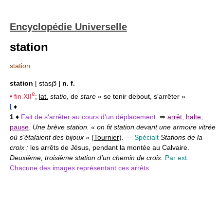
Encyclopédie Universelle
station
station
station
[ stasjɔ̃ ]
n. f.
e
• fin
XII
;
lat.
statio,
de
stare
« se tenir debout, s'arrêter »
I
♦
1
♦
Fait de s'arrêter au cours d'un déplacement.
⇒
arrêt
,
halte
,
pause
.
Une brève station. « on fit station devant une armoire vitrée
où s'étalaient des bijoux »
(
Tournier
)
.
—
Spécialt
Stations de la
croix :
les arrêts de Jésus, pendant la montée au Calvaire.
Deuxième, troisième station d'un chemin de croix.
Par ext.
Chacune des images représentant ces arrêts.