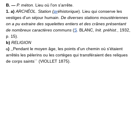
B. —
P. méton.
Lieu où l'on s'arrête.
1. a)
ARCHÉOL.
Station (
pr
éhistorique
). Lieu qui conserve les
vestiges d'un séjour humain.
De diverses stations moustériennes
on a pu extraire des squelettes entiers et des crânes présentant
de nombreux caractères communs
(
S
. BLANC,
Init. préhist.
, 1932,
p. 15).
b)
RELIGION
)
,,Pendant le moyen âge, les points d'un chemin où s'étaient
arrêtés les pèlerins ou les cortèges qui transféraient des reliques
de corps saints`` (VIOLLET 1875).