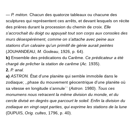
—
P. méton.
Chacun des quatorze tableaux ou chacune des
sculptures qui représentent ces arrêts, et devant lesquels on récite
des prières durant la procession du chemin de croix.
Elle
s'accrochait du doigt ou appuyait tout son corps aux consoles des
murs désespérément, comme on s'attache avec peine aux
stations d'un calvaire qu'un primitif de génie aurait peintes
(JOUHANDEAU,
M. Godeau
, 1926, p. 64).
b)
Ensemble des prédications du Carême.
Ce prédicateur a été
chargé de prêcher la station de carême
(
Ac.
1935).
2.
P. anal.
a)
ASTRON.
État d'une planète qui semble immobile dans le
zodiaque; ,,phase du mouvement géocentrique d'une planète où
sa vitesse en longitude s'annule`` (
Astron.
1980).
Tous ces
monumens nous retracent la même division du monde, et du
cercle divisé en degrés que parcourt le soleil. Enfin la division du
zodiaque en vingt-sept parties, qui exprime les stations de la lune
(DUPUIS,
Orig. cultes
, 1796, p. 40).