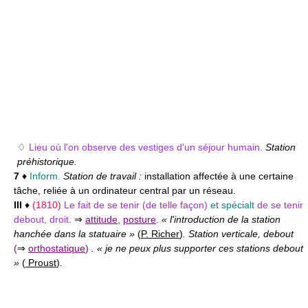
♢
Lieu où l'on observe des vestiges d'un séjour humain.
Station
préhistorique.
7
♦
Inform.
Station de travail :
installation affectée à une certaine
tâche, reliée à un ordinateur central par un réseau.
III
♦
(1810)
Le fait de se tenir (de telle façon)
et spécialt
de se tenir
debout, droit.
⇒
attitude
,
posture
.
« l'introduction de la station
hanchée dans la statuaire »
(
P. Richer
)
. Station verticale, debout
(
⇒
orthostatique
)
. « je ne peux plus supporter ces stations debout
»
(
Proust
)
.