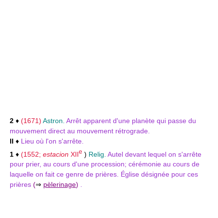
2
♦
(1671)
Astron.
Arrêt apparent d'une planète qui passe du
mouvement direct au mouvement rétrograde.
II
♦
Lieu où l'on s'arrête.
e
1
♦
(1552;
estacion
XII
)
Relig.
Autel devant lequel on s'arrête
pour prier, au cours d'une procession; cérémonie au cours de
laquelle on fait ce genre de prières. Église désignée pour ces
prières
(
⇒
pèlerinage
)
.