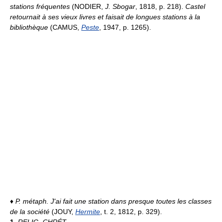
stations fréquentes
(NODIER,
J. Sbogar
, 1818, p. 218).
Castel
retournait à ses vieux livres et faisait de longues stations à la
bibliothèque
(CAMUS,
Peste
, 1947, p. 1265).
♦
P. métaph.
J'ai fait une station dans presque toutes les classes
de la société
(JOUY,
Hermite
, t. 2, 1812, p. 329).
1.
RELIG. CHRÉT.