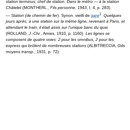
station terminus; chef de station
.
Dans le métro
—
à la station
Châtelet
(MONTHERL.,
Fils personne
, 1943, I, 4, p. 283).
1
—
Station (de chemin de fer
). Synon. vieilli de
gare
.
Quelques
jours après, à une station sur la même ligne, revenant à Paris, et
attendant le train, il était assis sur l'unique banc du quai
(ROLLAND,
J.-Chr.
, Amies, 1910, p. 1160).
Les lignes se
composent de quatre voies: 2 pour les omnibus, 2 pour les
express qui brûlent de nombreuses stations
(ALBITRECCIA,
Gds
moyens transp.
, 1931, p. 72).