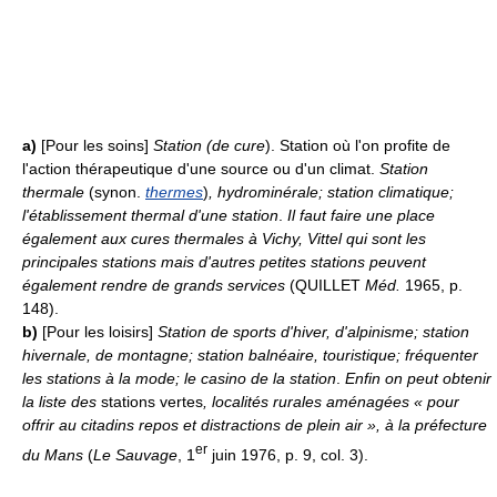
a)
[Pour les soins]
Station (de cure
). Station où l'on profite de
l'action thérapeutique d'une source ou d'un climat.
Station
thermale
(synon.
thermes
)
, hydrominérale; station climatique;
l'établissement thermal d'une station
.
Il faut faire une place
également aux cures thermales à Vichy, Vittel qui sont les
principales stations mais d'autres petites stations peuvent
également rendre de grands services
(QUILLET
Méd.
1965, p.
148).
b)
[Pour les loisirs]
Station de sports d'hiver, d'alpinisme; station
hivernale, de montagne; station balnéaire, touristique; fréquenter
les stations à la mode; le casino de la station
.
Enfin on peut obtenir
la liste des
stations vertes
, localités rurales aménagées « pour
offrir au citadins repos et distractions de plein air », à la préfecture
er
du Mans
(
Le Sauvage
, 1
juin 1976, p. 9, col. 3).