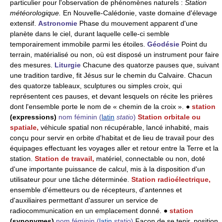
particulier pour l'observation de phénomènes naturels :
Station
météorologique.
En Nouvelle-Calédonie, vaste domaine d'élevage
extensif.
Astronomie
Phase du mouvement apparent d'une
planète dans le ciel, durant laquelle celle-ci semble
temporairement immobile parmi les étoiles.
Géodésie
Point du
terrain, matérialisé ou non, où est disposé un instrument pour faire
des mesures.
Liturgie
Chacune des quatorze pauses que, suivant
une tradition tardive, fit Jésus sur le chemin du Calvaire. Chacun
des quatorze tableaux, sculptures ou simples croix, qui
représentent ces pauses, et devant lesquels on récite les prières
dont l'ensemble porte le nom de « chemin de la croix ». ●
station
(expressions)
nom féminin
(
latin
statio
)
Station orbitale ou
spatiale,
véhicule spatial non récupérable, lancé inhabité, mais
conçu pour servir en orbite d'habitat et de lieu de travail pour des
équipages effectuant les voyages aller et retour entre la Terre et la
station.
Station de travail,
matériel, connectable ou non, doté
d'une importante puissance de calcul, mis à la disposition d'un
utilisateur pour une tâche déterminée.
Station radioélectrique,
ensemble d'émetteurs ou de récepteurs, d'antennes et
d'auxiliaires permettant d'assurer un service de
radiocommunication en un emplacement donné. ●
station
(synonymes)
nom féminin
(
latin
statio
)
Façon de se tenir, position