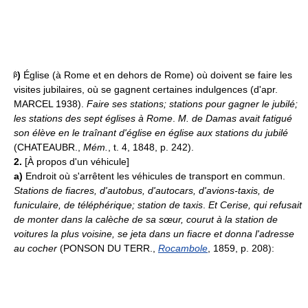
)
Église (à Rome et en dehors de Rome) où doivent se faire les
visites jubilaires, où se gagnent certaines indulgences (d'apr.
MARCEL 1938).
Faire ses stations; stations pour gagner le jubilé;
les stations des sept églises à Rome
.
M. de Damas avait fatigué
son élève en le traînant d'église en église aux stations du jubilé
(CHATEAUBR.,
Mém.
, t. 4, 1848, p. 242).
2.
[À propos d'un véhicule]
a)
Endroit où s'arrêtent les véhicules de transport en commun.
Stations de fiacres, d'autobus, d'autocars, d'avions-taxis, de
funiculaire, de téléphérique; station de taxis
.
Et Cerise, qui refusait
de monter dans la calèche de sa sœur, courut à la station de
voitures la plus voisine, se jeta dans un fiacre et donna l'adresse
au cocher
(PONSON DU TERR.,
Rocambole
, 1859, p. 208):